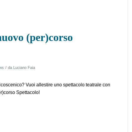
 nuovo (per)corso
/
ws
da
Luciano Faia
lcoscenico? Vuoi allestire uno spettacolo teatrale con
er)corso Spettacolo!