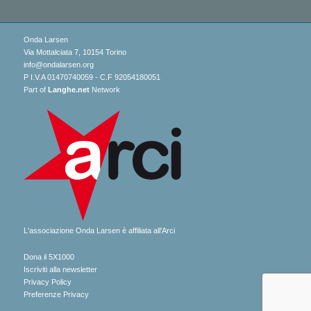
Onda Larsen
Via Mottalciata 7, 10154 Torino
info@ondalarsen.org
P I.V.A 01470740059 - C.F 92054180051
Part of
Langhe.net
Network
L'associazione Onda Larsen è affiliata all'Arci
Dona il 5X1000
Iscriviti alla newsletter
Privacy Policy
Preferenze Privacy