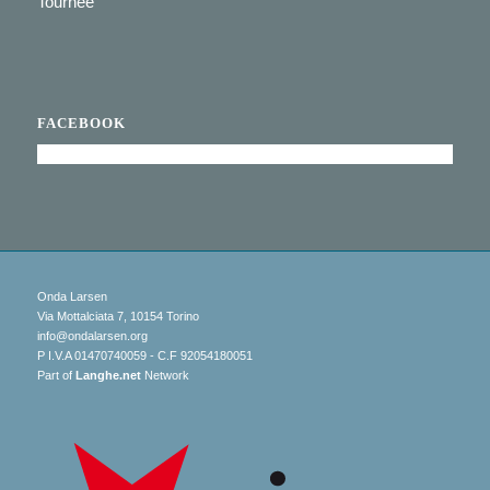
Tournée
FACEBOOK
Onda Larsen
Via Mottalciata 7, 10154 Torino
info@ondalarsen.org
P I.V.A 01470740059 - C.F 92054180051
Part of
Langhe.net
Network