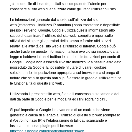
, che sono file di testo depositati sul computer dell’utente per
consentire al sito web di analizzare come gli utenti utilizzano il sito
Le informazioni generate dal cookie sull’utilizzo del sito
web (compreso l’ indirizzo IP anonimo ) sono trasmesse e depositate
presso i server di Google. Google utilizza queste informazioni allo
scopo di esaminare l’ utilizzo del sito web, compilare report sulle
attività del sito per gli operatori dello stesso e fornire altri servizi
relativi alle attività del sito web e all’utilizzo di internet. Google può
anche trasferire queste informazioni a terzi ove ciò sia imposto dalla
legge o laddove tali terzi trattino le suddette informazioni per conto di
Google. Google non assocerà il vostro indirizzo IP a nessun altro dato
posseduto da Google. E’ possibile rifiutare di usare i cookies
selezionando l’impostazione appropriata sul browser, ma si prega di
notare che se si fa questo non si può essere in grado di utilizzare tutte
le funzionalità di questo sito web .
Utilizzando il presente sito web, è dato il consenso al trattamento dei
dati da parte di Google per le modalità ed i fini sopraindicati .
Si può impedire a Google il rilevamento di un cookie che viene
generato a causa di e legato all’utilizzo di questo sito web (compreso
il Vostro indirizzo IP) e l’elaborazione di tali dati scaricando e
installando questo plugin per il browser:
http://tools.google.com/dlpage/gaoptout?hl=en