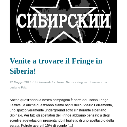
Venite a trovare il Fringe in
Siberia!
/
/
/
12 Maggio 2017
0 Commenti
in
News
,
Senza categoria
,
Tournée
da
Luciano Faia
Anche quest’anno la nostra compagnia è parte del Torino Fringe
Festival, e anche quest’anno siamo ospiti dello Spazio Ferramenta,
uno spazio veramente underground sotto il ristorante siberiano
Sibiriaki. Per tutti gli spettatori del Fringe abbiamo pensato a degli
sconti e agevolazioni presentando il biglietto di uno spettacolo della
serata. Potrete avere il 15% di sconto […]