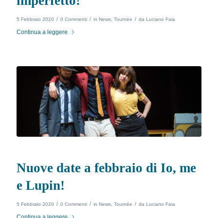
imperfetto!
/
/
/
5 Febbraio 2020
0 Commenti
in
News
,
Tournée
da
Luciano Faia
Continua a leggere
Nuove date a febbraio di Io, me
e Lupin!
/
/
/
5 Febbraio 2020
0 Commenti
in
News
,
Tournée
da
Luciano Faia
Continua a leggere