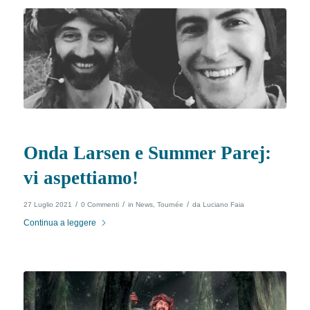
Onda Larsen e Summer Parej:
vi aspettiamo!
/
/
/
27 Luglio 2021
0 Commenti
in
News
,
Tournée
da
Luciano Faia
Continua a leggere