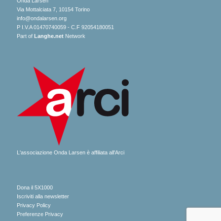
Onda Larsen
Via Mottalciata 7, 10154 Torino
info@ondalarsen.org
P I.V.A 01470740059 - C.F 92054180051
Part of
Langhe.net
Network
L'associazione Onda Larsen è affiliata all'Arci
Dona il 5X1000
Iscriviti alla newsletter
Privacy Policy
Preferenze Privacy