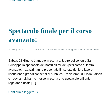
Spettacolo finale per il corso
avanzato!
/
/
/
20 Giugno 2016
0 Commenti
in
News
,
Senza categoria
da
Luciano Faia
Sabato 18 Giugno è andato in scena al teatro del collegio San
Giuseppe lo spettacolo dei nostri allievi del (per) corso di teatro
avanzato. I ragazzi hanno presentato il risultato del loro lavoro,
riscuotendo grandi consensi di pubblico! Tra veterani di Onda Larsen
e nuovi arrivi, hanno messo in scena uno spettacolo brillante
regalando risate […]
Continua a leggere