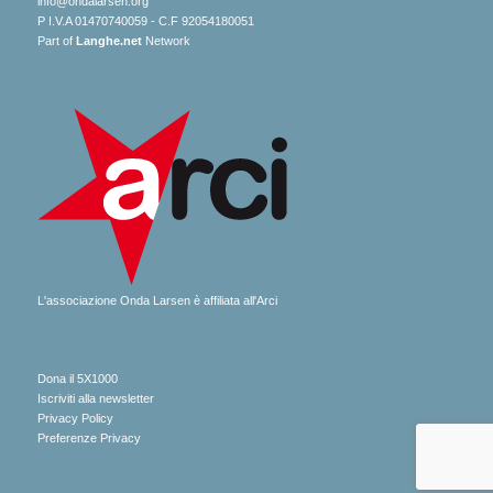
info@ondalarsen.org
P I.V.A 01470740059 - C.F 92054180051
Part of
Langhe.net
Network
L'associazione Onda Larsen è affiliata all'Arci
Dona il 5X1000
Iscriviti alla newsletter
Privacy Policy
Preferenze Privacy