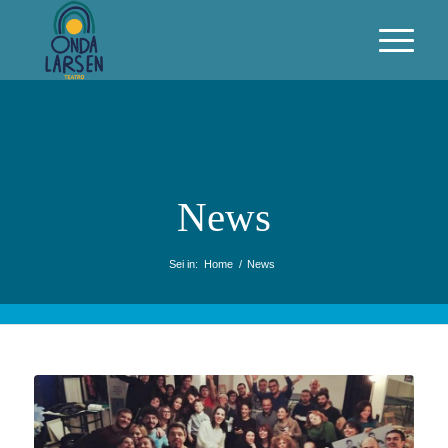
News
Sei in:
Home
/
News