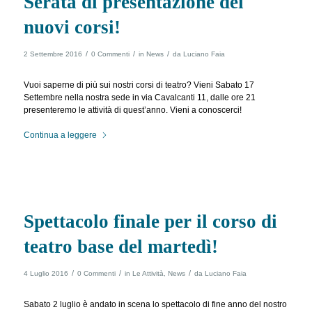
Serata di presentazione dei
nuovi corsi!
/
/
/
2 Settembre 2016
0 Commenti
in
News
da
Luciano Faia
Vuoi saperne di più sui nostri corsi di teatro? Vieni Sabato 17
Settembre nella nostra sede in via Cavalcanti 11, dalle ore 21
presenteremo le attività di quest’anno. Vieni a conoscerci!
Continua a leggere
Spettacolo finale per il corso di
teatro base del martedì!
/
/
/
4 Luglio 2016
0 Commenti
in
Le Attività
,
News
da
Luciano Faia
Sabato 2 luglio è andato in scena lo spettacolo di fine anno del nostro