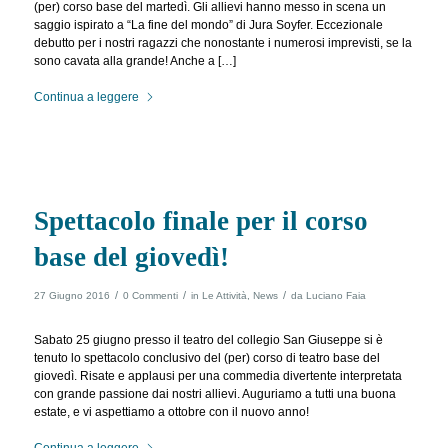
(per) corso base del martedì. Gli allievi hanno messo in scena un
saggio ispirato a “La fine del mondo” di Jura Soyfer. Eccezionale
debutto per i nostri ragazzi che nonostante i numerosi imprevisti, se la
sono cavata alla grande! Anche a […]
Continua a leggere
Spettacolo finale per il corso
base del giovedì!
/
/
/
27 Giugno 2016
0 Commenti
in
Le Attività
,
News
da
Luciano Faia
Sabato 25 giugno presso il teatro del collegio San Giuseppe si è
tenuto lo spettacolo conclusivo del (per) corso di teatro base del
giovedì. Risate e applausi per una commedia divertente interpretata
con grande passione dai nostri allievi. Auguriamo a tutti una buona
estate, e vi aspettiamo a ottobre con il nuovo anno!
Continua a leggere