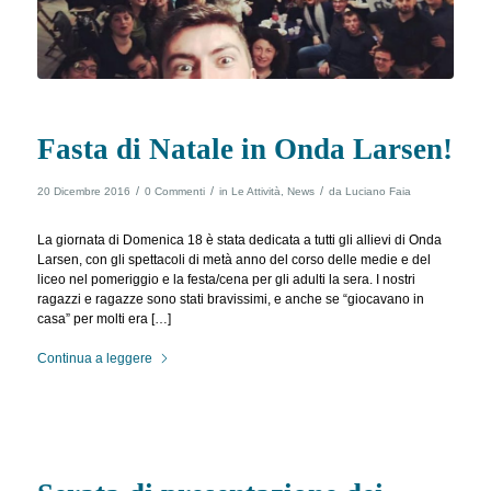
Fasta di Natale in Onda Larsen!
/
/
/
20 Dicembre 2016
0 Commenti
in
Le Attività
,
News
da
Luciano Faia
La giornata di Domenica 18 è stata dedicata a tutti gli allievi di Onda
Larsen, con gli spettacoli di metà anno del corso delle medie e del
liceo nel pomeriggio e la festa/cena per gli adulti la sera. I nostri
ragazzi e ragazze sono stati bravissimi, e anche se “giocavano in
casa” per molti era […]
Continua a leggere