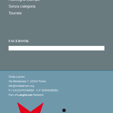
Senza categoria
Tournée
FACEBOOK
Onda Larsen
Via Mottalciata 7, 10154 Torino
info@ondalarsen.org
P I.V.A 01470740059 - C.F 92054180051
Part of
Langhe.net
Network