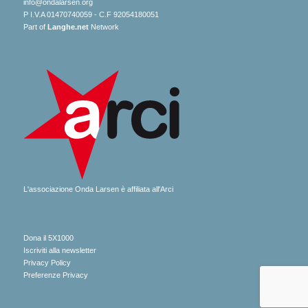
info@ondalarsen.org
P I.V.A 01470740059 - C.F 92054180051
Part of
Langhe.net
Network
L'associazione Onda Larsen è affiliata all'Arci
Dona il 5X1000
Iscriviti alla newsletter
Privacy Policy
Preferenze Privacy