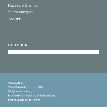
Rassegna Stampa
Senza categoria
Tournée
FACEBOOK
Onda Larsen
Via Mottalciata 7, 10154 Torino
info@ondalarsen.org
P I.V.A 01470740059 - C.F 92054180051
Part of
Langhe.net
Network