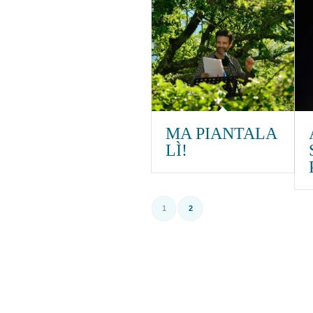
MA PIANTALA
LÌ!
1
2