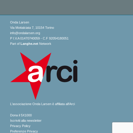
Onda Larsen
Via Mottalciata 7, 10154 Torino
info@ondalarsen.org
P I.V.A 01470740059 - C.F 92054180051
Part of
Langhe.net
Network
L'associazione Onda Larsen è affiliata all'Arci
Dona il 5X1000
Iscriviti alla newsletter
Privacy Policy
Preferenze Privacy