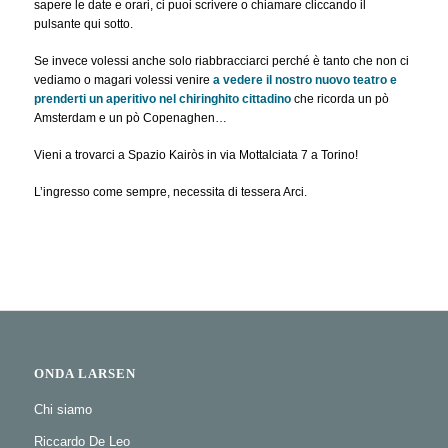
sapere le date e orari, ci puoi scrivere o chiamare cliccando il
pulsante qui sotto.
Se invece volessi anche solo riabbracciarci perché è tanto che non ci
vediamo o magari volessi venire
a vedere il nostro nuovo teatro e
prenderti un aperitivo nel chiringhito cittadino
che ricorda un pò
Amsterdam e un pò Copenaghen…
Vieni a trovarci a Spazio Kairòs in via Mottalciata 7 a Torino!
L’ingresso come sempre, necessita di tessera Arci.
ONDA LARSEN
Chi siamo
Riccardo De Leo