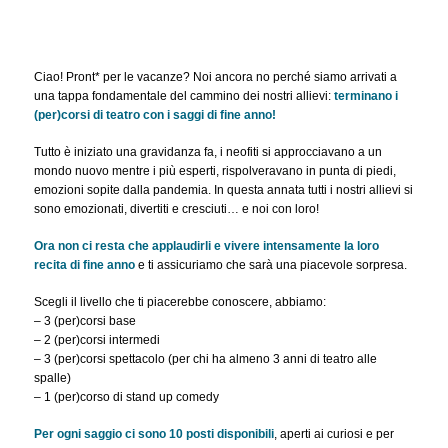
Ciao! Pront* per le vacanze? Noi ancora no perché siamo arrivati a
una tappa fondamentale del cammino dei nostri allievi:
terminano i
(per)corsi di teatro con i saggi di fine anno!
Tutto è iniziato una gravidanza fa, i neofiti si approcciavano a un
mondo nuovo mentre i più esperti, rispolveravano in punta di piedi,
emozioni sopite dalla pandemia. In questa annata tutti i nostri allievi si
sono emozionati, divertiti e cresciuti… e noi con loro!
Ora non ci resta che applaudirli e vivere intensamente la loro
recita di fine anno
e ti assicuriamo che sarà una piacevole sorpresa.
Scegli il livello che ti piacerebbe conoscere, abbiamo:
– 3 (per)corsi base
– 2 (per)corsi intermedi
– 3 (per)corsi spettacolo (per chi ha almeno 3 anni di teatro alle
spalle)
– 1 (per)corso di stand up comedy
Per ogni saggio ci sono 10 posti disponibili
, aperti ai curiosi e per