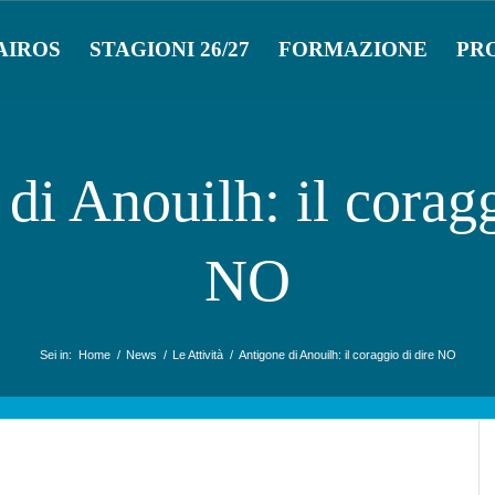
AIROS
STAGIONI 26/27
FORMAZIONE
PR
di Anouilh: il coragg
NO
Sei in:
Home
/
News
/
Le Attività
/
Antigone di Anouilh: il coraggio di dire NO