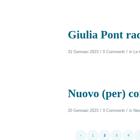
Giulia Pont ra
/
/
31 Gennaio 2023
0 Commenti
in
Le 
Nuovo (per) cor
/
/
20 Gennaio 2023
0 Commenti
in
Ne
‹
1
2
3
4