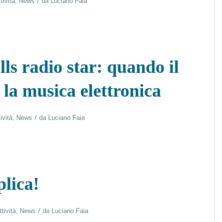
/
tività
,
News
da
Luciano Faia
ls radio star: quando il
 la musica elettronica
/
ività
,
News
da
Luciano Faia
plica!
/
ttività
,
News
da
Luciano Faia