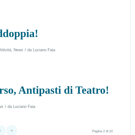
ddoppia!
/
Attività
,
News
da
Luciano Faia
so, Antipasti di Teatro!
/
ws
da
Luciano Faia
›
»
Pagina 2 di 10