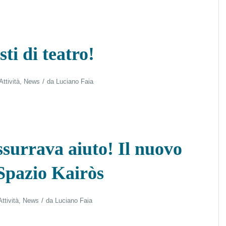
ti di teatro!
/
Attività
,
News
da
Luciano Faia
surrava aiuto! Il nuovo
 Spazio Kairòs
/
Attività
,
News
da
Luciano Faia