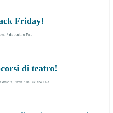
ack Friday!
/
ews
da
Luciano Faia
orsi di teatro!
/
e Attività
,
News
da
Luciano Faia