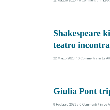
/
/
11 Maggio 2023
0 Commenti
in
Le At
Shakespeare kil
teatro incontra
/
/
22 Marzo 2023
0 Commenti
in
Le Att
Giulia Pont tri
/
/
8 Febbraio 2023
0 Commenti
in
Le A