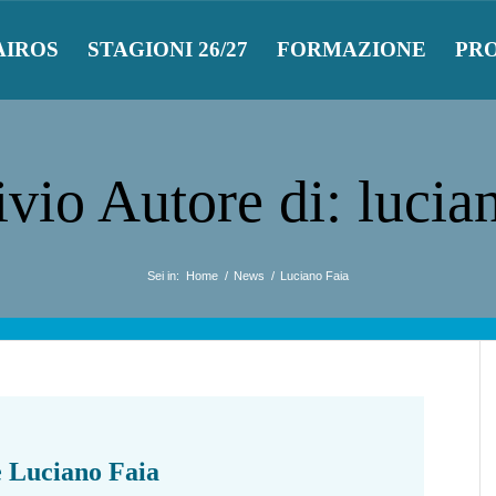
AIROS
STAGIONI 26/27
FORMAZIONE
PR
vio Autore di: lucia
Sei in:
Home
/
News
/
Luciano Faia
è
Luciano Faia