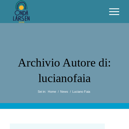
Archivio Autore di:
lucianofaia
Sei in:
Home
/
News
/
Luciano Faia