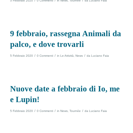
/
/
/
5 Febbraio 2020
0 Commenti
in
News
,
Tournée
da
Luciano Faia
9 febbraio, rassegna Animali da
palco, e dove trovarli
/
/
/
5 Febbraio 2020
0 Commenti
in
Le Attività
,
News
da
Luciano Faia
Nuove date a febbraio di Io, me
e Lupin!
/
/
/
5 Febbraio 2020
0 Commenti
in
News
,
Tournée
da
Luciano Faia