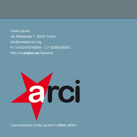
Onda Larsen
Via Mottalciata 7, 10154 Torino
info@ondalarsen.org
P I.V.A 01470740059 - C.F 92054180051
Part of
Langhe.net
Network
L'associazione Onda Larsen è affiliata all'Arci