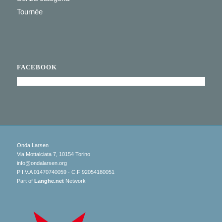
Tournée
FACEBOOK
Onda Larsen
Via Mottalciata 7, 10154 Torino
info@ondalarsen.org
P I.V.A 01470740059 - C.F 92054180051
Part of
Langhe.net
Network