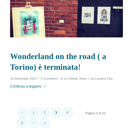
Wonderland on the road ( a
Torino) è terminata!
/
/
/
18 Settembre 2021
0 Commenti
in
Le Attività
,
News
da
Luciano Faia
Continua a leggere
‹
1
2
3
4
Pagina 3 di 10
5
›
»