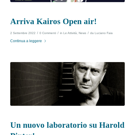
Arriva Kairos Open air!
/
/
/
2 Settembre 2022
0 Commenti
in
Le Attività
,
News
da
Luciano Faia
Continua a leggere
Un nuovo laboratorio su Harold