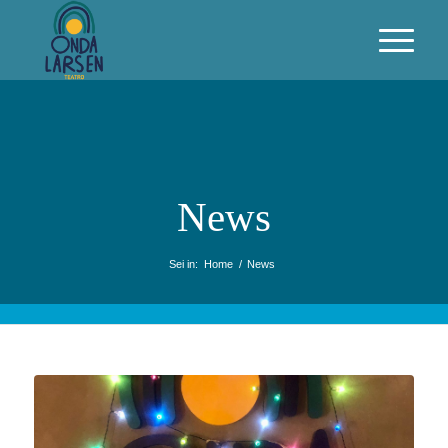
News
Sei in:
Home
/
News