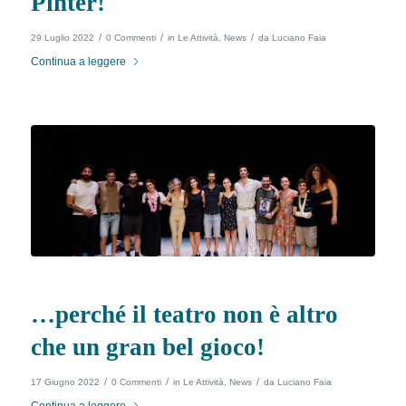
Pinter!
/
/
/
29 Luglio 2022
0 Commenti
in
Le Attività
,
News
da
Luciano Faia
Continua a leggere
…perché il teatro non è altro
che un gran bel gioco!
/
/
/
17 Giugno 2022
0 Commenti
in
Le Attività
,
News
da
Luciano Faia
Continua a leggere