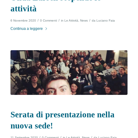
attività
/
/
/
6 Novembre 2020
0 Commenti
in
Le Attività
,
News
da
Luciano Faia
Continua a leggere
Serata di presentazione nella
nuova sede!
/
/
/
11 Settembre 2020
0 Commenti
in
Le Attività
,
News
da
Luciano Faia