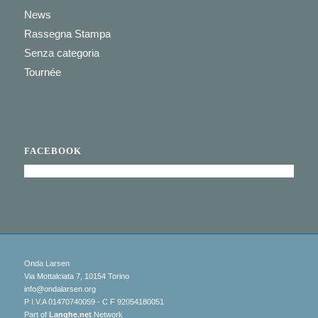
News
Rassegna Stampa
Senza categoria
Tournée
FACEBOOK
Onda Larsen
Via Mottalciata 7, 10154 Torino
info@ondalarsen.org
P I.V.A 01470740059 - C.F 92054180051
Part of
Langhe.net
Network