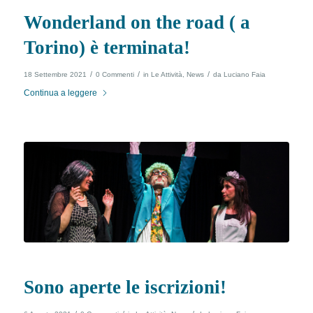
Wonderland on the road ( a
Torino) è terminata!
/
/
/
18 Settembre 2021
0 Commenti
in
Le Attività
,
News
da
Luciano Faia
Continua a leggere
Sono aperte le iscrizioni!