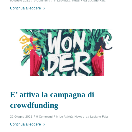
/
/
/
6 Agosto 2021
0 Commenti
in
Le Attività
,
News
da
Luciano Faia
Continua a leggere
E’ attiva la campagna di
crowdfunding
/
/
/
22 Giugno 2021
0 Commenti
in
Le Attività
,
News
da
Luciano Faia
Continua a leggere