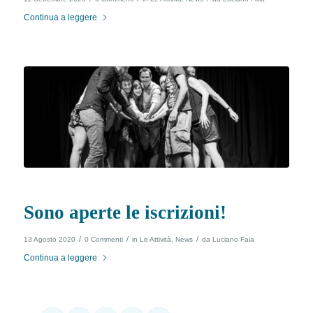
Continua a leggere
Sono aperte le iscrizioni!
/
/
/
13 Agosto 2020
0 Commenti
in
Le Attività
,
News
da
Luciano Faia
Continua a leggere