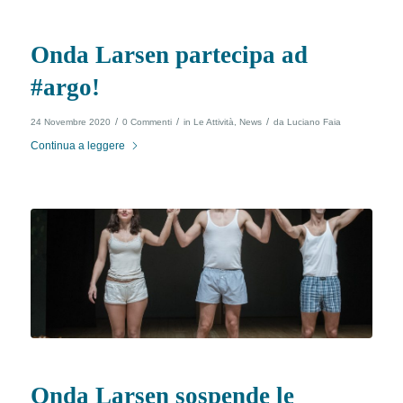
Onda Larsen partecipa ad
#argo!
/
/
/
24 Novembre 2020
0 Commenti
in
Le Attività
,
News
da
Luciano Faia
Continua a leggere
Onda Larsen sospende le