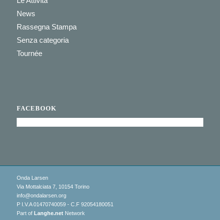
Le Attività
News
Rassegna Stampa
Senza categoria
Tournée
FACEBOOK
Onda Larsen
Via Mottalciata 7, 10154 Torino
info@ondalarsen.org
P I.V.A 01470740059 - C.F 92054180051
Part of
Langhe.net
Network