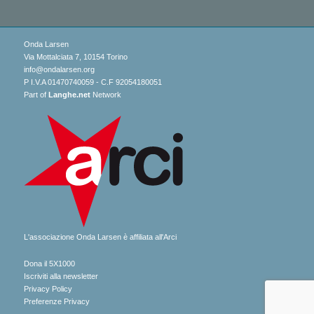
Onda Larsen
Via Mottalciata 7, 10154 Torino
info@ondalarsen.org
P I.V.A 01470740059 - C.F 92054180051
Part of
Langhe.net
Network
L'associazione Onda Larsen è affiliata all'Arci
Dona il 5X1000
Iscriviti alla newsletter
Privacy Policy
Preferenze Privacy