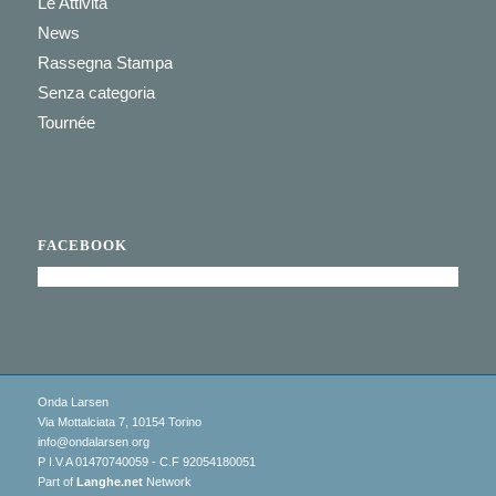
Le Attività
News
Rassegna Stampa
Senza categoria
Tournée
FACEBOOK
Onda Larsen
Via Mottalciata 7, 10154 Torino
info@ondalarsen.org
P I.V.A 01470740059 - C.F 92054180051
Part of
Langhe.net
Network