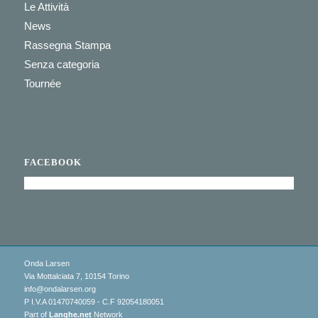
Le Attività
News
Rassegna Stampa
Senza categoria
Tournée
FACEBOOK
Onda Larsen
Via Mottalciata 7, 10154 Torino
info@ondalarsen.org
P I.V.A 01470740059 - C.F 92054180051
Part of
Langhe.net
Network