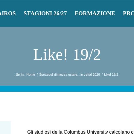
AIROS
STAGIONI 26/27
FORMAZIONE
PR
Like! 19/2
Sei in:
Home
/
Spettacoli di mezza estate…in vetta! 2026
/
Like! 19/2
Gli studiosi della Columbus University calcolano ch