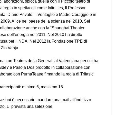
 collaborazioni, spicca quella con il Piccolo teatro di
 regia in spettacoli come Infinities, Il Professor
ta, Diario Privato, Il Ventaglio e Madre Coraggio e in
l 2009, Alice nel paese della scienza nel 2010, Sei
 collaborazione anche con la “Shanghai Theater
se dell’energia nel 2011. Nel 2010 ha diretto
racusa per l’INDA. Nel 2012 la Fondazione TPE di
i Zio Vanja.
gna con Teatres de la Generalitat Valenciana per cui ha
calde? e Paso a Dos prodotto in collaborazione con
rato con PurnaTeatre firmando la regia di Trifasic.
partecipanti: minimo 6, massimo 15.
mazioni è necessario mandare una mail all’indirizzo
o. E’ prevista una selezione.