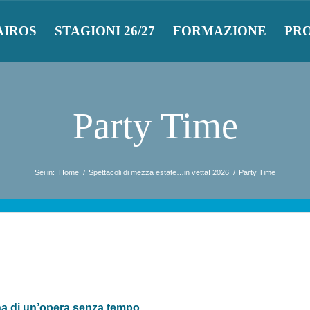
AIROS
STAGIONI 26/27
FORMAZIONE
PR
Party Time
Sei in:
Home
/
Spettacoli di mezza estate…in vetta! 2026
/
Party Time
ena di un’opera senza tempo