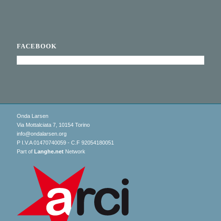
FACEBOOK
Onda Larsen
Via Mottalciata 7, 10154 Torino
info@ondalarsen.org
P I.V.A 01470740059 - C.F 92054180051
Part of
Langhe.net
Network