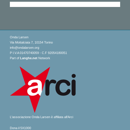
Onda Larsen
Via Mottalciata 7, 10154 Torino
info@ondalarsen.org
P I.V.A 01470740059 - C.F 92054180051
Part of
Langhe.net
Network
L'associazione Onda Larsen è affiliata all'Arci
Dona il 5X1000