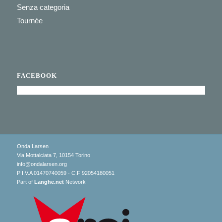
Senza categoria
Tournée
FACEBOOK
Onda Larsen
Via Mottalciata 7, 10154 Torino
info@ondalarsen.org
P I.V.A 01470740059 - C.F 92054180051
Part of
Langhe.net
Network