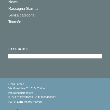
News
Rassegna Stampa
Senza categoria
Tournée
FACEBOOK
Onda Larsen
Via Mottalciata 7, 10154 Torino
info@ondalarsen.org
P I.V.A 01470740059 - C.F 92054180051
Part of
Langhe.net
Network