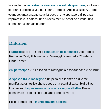
Noi vogliamo
un teatro da vivere e non solo da guardare
, vogliamo
riportare l’arte nella vita quotidiana, perché l’Arte e la Bellezza sono
ovunque: una canzone sotto la doccia, uno spettacolo di pupazzi
improvvisato in salotto, una piroetta mentre nessuno ti vede, una
ninna nanna cantata piano!
Riduzioni
I
bambini
sotto i 12 anni, i
possessori delle tessere
: Arci, Torino+
Piemonte Card, Abbonamento Musei, gli allievi della “Scuderia
Onda Larsen”,
chi partecipa
a
A Spasso tra le rassegne
o a
Wonderland e dintorni
.
A spasso tra le rassegne
è un patto di alleanza da diverse
manifestazioni estive che prevede una scontistica sui biglietti per
tutti coloro
che passeranno da una rassegna all’altra.
Basta
conservare il biglietto o il tagliando che riceverete!
Ecco l’elenco delle
manifestazioni aderenti
: