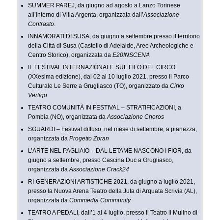
SUMMER PAREJ, da giugno ad agosto a Lanzo Torinese
all’interno di Villa Argenta, organizzata dall’
Associazione
Contrasto
.
INNAMORATI DI SUSA, da giugno a settembre presso il territorio
della Città di Susa (Castello di Adelaide, Aree Archeologiche e
Centro Storico), organizzata da
E20INSCENA
IL FESTIVAL INTERNAZIONALE SUL FILO DEL CIRCO
(XXesima edizione), dal 02 al 10 luglio 2021, presso il Parco
Culturale Le Serre a Grugliasco (TO), organizzato da
Cirko
Vertigo
TEATRO COMUNITÀ IN FESTIVAL – STRATIFICAZIONI, a
Pombia (NO), organizzata da
Associazione Choros
SGUARDI – Festival diffuso, nel mese di settembre, a pianezza,
organizzata da
Progetto Zoran
L’ARTE NEL PAGLIAIO – DAL LETAME NASCONO I FIOR, da
giugno a settembre, presso Cascina Duc a Grugliasco,
organizzata da
Associazione Crack24
RI-GENERAZIONI ARTISTICHE 2021, da giugno a luglio 2021,
presso la Nuova Arena Teatro della Juta di Arquata Scrivia (AL),
organizzata da
Commedia Community
TEATRO A PEDALI, dall’1 al 4 luglio, presso il Teatro il Mulino di