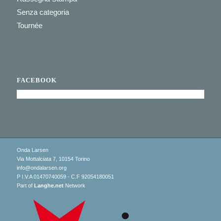
Senza categoria
Tournée
FACEBOOK
Onda Larsen
Via Mottalciata 7, 10154 Torino
info@ondalarsen.org
P I.V.A 01470740059 - C.F 92054180051
Part of
Langhe.net
Network