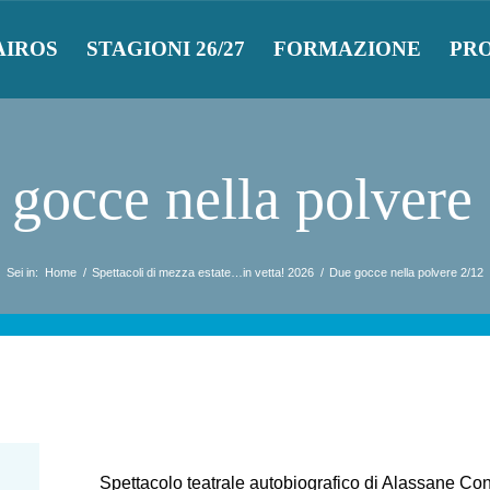
AIROS
STAGIONI 26/27
FORMAZIONE
PR
gocce nella polvere
Sei in:
Home
/
Spettacoli di mezza estate…in vetta! 2026
/
Due gocce nella polvere 2/12
Spettacolo teatrale autobiografico di Alassane Con