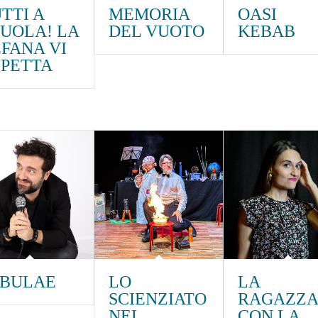
TTI A
MEMORIA
OASI
UOLA! LA
DEL VUOTO
KEBAB
FANA VI
SPETTA
ABULAE
LO
LA
SCIENZIATO
RAGAZZA
NEL
CON LA