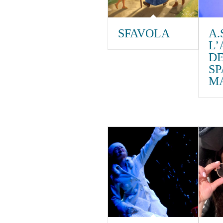
SFAVOLA
A.S
L
DE
S
M