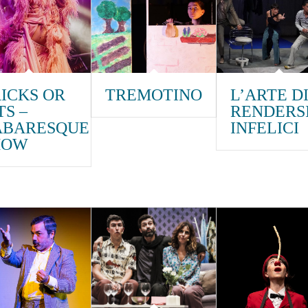
ICKS OR
TREMOTINO
L’ARTE D
TS –
RENDERS
ABARESQUE
INFELICI
HOW