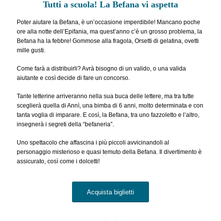
Tutti a scuola! La Befana vi aspetta
Poter aiutare la Befana, è un’occasione imperdibile! Mancano poche
ore alla notte dell’Epifania, ma quest’anno c’è un grosso problema, la
Befana ha la febbre! Gommose alla fragola, Orsetti di gelatina, ovetti
mille gusti.
Come farà a distribuirli? Avrà bisogno di un valido, o una valida
aiutante e così decide di fare un concorso.
Tante letterine arriveranno nella sua buca delle lettere, ma tra tutte
sceglierà quella di Annì, una bimba di 6 anni, molto determinata e con
tanta voglia di imparare. E così, la Befana, tra uno fazzoletto e l’altro,
insegnerà i segreti della “befaneria”.
Uno spettacolo che affascina i più piccoli avvicinandoli al
personaggio misterioso e quasi temuto della Befana. Il divertimento è
assicurato, così come i dolcetti!
Acquista biglietti