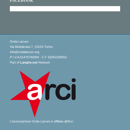
FACEBOOK
Onda Larsen
Via Mottalciata 7, 10154 Torino
info@ondalarsen.org
P I.V.A 01470740059 - C.F 92054180051
Part of
Langhe.net
Network
L'associazione Onda Larsen è affiliata all'Arci