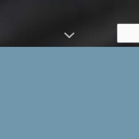
ANTIPASTI DI TEATRO
Per chi vuole solo un piccolo assaggio… teatrale
(da febbraio 2027)