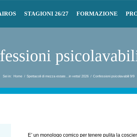
AIROS
STAGIONI 26/27
FORMAZIONE
PR
essioni psicolavabil
Sei in:
Home
/
Spettacoli di mezza estate…in vetta! 2026
/
Confessioni psicolavabili 9/9
E’ un monologo comico per tenere pulita la coscie