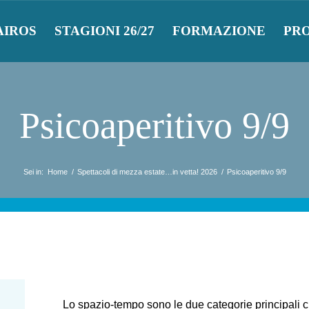
AIROS
STAGIONI 26/27
FORMAZIONE
PR
Psicoaperitivo 9/9
Sei in:
Home
/
Spettacoli di mezza estate…in vetta! 2026
/
Psicoaperitivo 9/9
Lo spazio-tempo sono le due categorie principali c