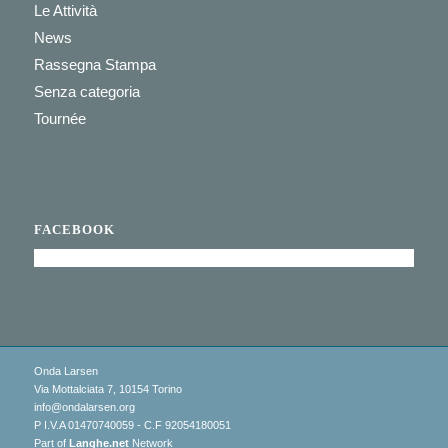
Le Attività
News
Rassegna Stampa
Senza categoria
Tournée
FACEBOOK
Onda Larsen
Via Mottalciata 7, 10154 Torino
info@ondalarsen.org
P I.V.A 01470740059 - C.F 92054180051
Part of
Langhe.net
Network