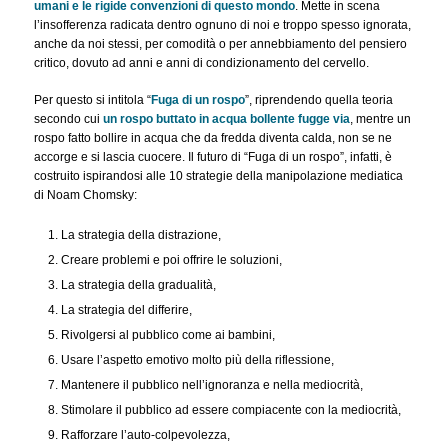
umani e le rigide convenzioni di questo mondo
. Mette in scena
l’insofferenza radicata dentro ognuno di noi e troppo spesso ignorata,
anche da noi stessi, per comodità o per annebbiamento del pensiero
critico, dovuto ad anni e anni di condizionamento del cervello.
Per questo si intitola “
Fuga di un rospo
”, riprendendo quella teoria
secondo cui
un rospo buttato in acqua bollente fugge via
, mentre un
rospo fatto bollire in acqua che da fredda diventa calda, non se ne
accorge e si lascia cuocere. Il futuro di “Fuga di un rospo”, infatti, è
costruito ispirandosi alle 10 strategie della manipolazione mediatica
di Noam Chomsky:
La strategia della distrazione,
Creare problemi e poi offrire le soluzioni,
La strategia della gradualità,
La strategia del differire,
Rivolgersi al pubblico come ai bambini,
Usare l’aspetto emotivo molto più della riflessione,
Mantenere il pubblico nell’ignoranza e nella mediocrità,
Stimolare il pubblico ad essere compiacente con la mediocrità,
Rafforzare l’auto-colpevolezza,