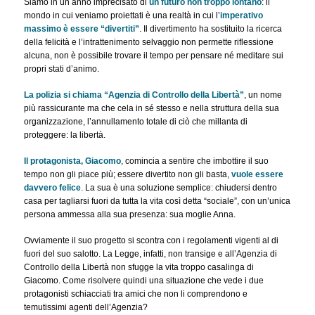
Siamo in un anno imprecisato di
un futuro non troppo lontano
: il
mondo in cui veniamo proiettati è una realtà in cui l’
imperativo
massimo è essere “divertiti”
. Il divertimento ha sostituito la ricerca
della felicità e l’intrattenimento selvaggio non permette riflessione
alcuna, non è possibile trovare il tempo per pensare né meditare sui
propri stati d’animo.
La polizia si chiama “Agenzia di Controllo della Libertà”
, un nome
più rassicurante ma che cela in sé stesso e nella struttura della sua
organizzazione, l’annullamento totale di ciò che millanta di
proteggere: la libertà.
Il protagonista, Giacomo
, comincia a sentire che imbottire il suo
tempo non gli piace più; essere divertito non gli basta,
vuole essere
davvero felice
. La sua è una soluzione semplice: chiudersi dentro
casa per tagliarsi fuori da tutta la vita così detta “sociale”, con un’unica
persona ammessa alla sua presenza: sua moglie Anna.
Ovviamente il suo progetto si scontra con i regolamenti vigenti al di
fuori del suo salotto. La Legge, infatti, non transige e all’Agenzia di
Controllo della Libertà non sfugge la vita troppo casalinga di
Giacomo. Come risolvere quindi una situazione che vede i due
protagonisti schiacciati tra amici che non li comprendono e
temutissimi agenti dell’Agenzia?