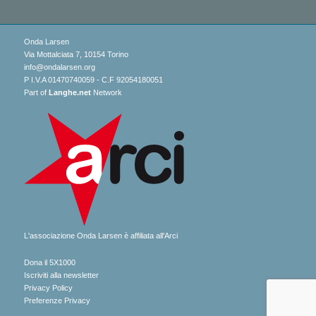
Onda Larsen
Via Mottalciata 7, 10154 Torino
info@ondalarsen.org
P I.V.A 01470740059 - C.F 92054180051
Part of
Langhe.net
Network
L'associazione Onda Larsen è affiliata all'Arci
Dona il 5X1000
Iscriviti alla newsletter
Privacy Policy
Preferenze Privacy