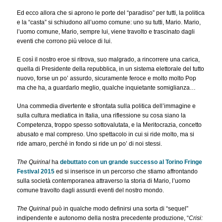
Ed ecco allora che si aprono le porte del “paradiso” per tutti, la politica
e la “casta” si schiudono all’uomo comune: uno su tutti, Mario. Mario,
l’uomo comune, Mario, sempre lui, viene travolto e trascinato dagli
eventi che corrono più veloce di lui.
E così il nostro eroe si ritrova, suo malgrado, a rincorrere una carica,
quella di Presidente della repubblica, in un sistema elettorale del tutto
nuovo, forse un po’ assurdo, sicuramente feroce e molto molto Pop
ma che ha, a guardarlo meglio, qualche inquietante somiglianza…
Una commedia divertente e sfrontata sulla politica dell’immagine e
sulla cultura mediatica in Italia, una riflessione su cosa siano la
Competenza, troppo spesso sottovalutata, e la Meritocrazia, concetto
abusato e mal compreso. Uno spettacolo in cui si ride molto, ma si
ride amaro, perché in fondo si ride un po’ di noi stessi.
The Quirinal
ha
debuttato con un grande successo al Torino Fringe
Festival 2015
ed si inserisce in un percorso che stiamo affrontando
sulla società contemporanea attraverso la storia di Mario, l’uomo
comune travolto dagli assurdi eventi del nostro mondo.
The Quirinal
può in qualche modo definirsi una sorta di “sequel”
indipendente e autonomo della nostra precedente produzione, “
Crisi: