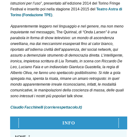
istruzioni per l’uso
”, presentato all’edizione 2014 del Torino Fringe
Festival e inserito poi nella stagione 2014-2015 del
Teatro Astra di
Torino (Fondazione TPE)
.
Apparentemente leggero nel linguaggio e nel genere, ma non meno
inquietante nel messaggio,
The Quirinal
, di “Onda Larsen” è una
parabola in forma di
show
televisivo: un mondo di ascendenza
orwelliana, ma dai meccanismi esasperati fino al calor bianco,
riportato all’odierna civiltà dell’apparenza, del
social network
, qui
assurto a demenziale strumento di democrazia diretta. L’intelligente,
ironica, impietosa scrittura di Lia Tomatis, in scena con Riccardo De
Leo, Luciano Faia e un indiavolato Gianluca Guastella, la regia di
Alberto Oliva, ne fanno uno spettacolo godibilissimo. Si ride a gola
spiegata ma, spenta la risata, rimane un amaro retrogusto: in quel
mondo apparentemente irreale riconosciamo, infatti, le modalità
comunicative, le manipolazioni della coscienza di massa, delle quali
sono intessuti i nostri più popolari
talk show
.
Claudio Facchinelli (corrierespettacolo.it)
INFO
*