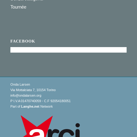
Tournée
FACEBOOK
Onda Larsen
Via Mottalciata 7, 10154 Torino
info@ondalarsen.org
P I.V.A 01470740059 - C.F 92054180051
Part of
Langhe.net
Network